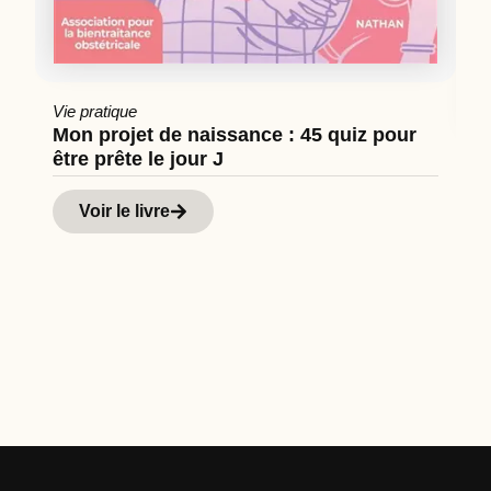
Vie pratique
Mon projet de naissance : 45 quiz pour
être prête le jour J
Cu
Hi
Voir le livre
d