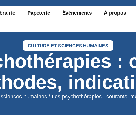
brairie
Papeterie
Événements
À propos
CULTURE ET SCIENCES HUMAINES
hothérapies : 
hodes, indicat
t sciences humaines
/ Les psychothérapies : courants, mé