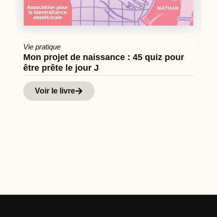
Vie pratique
Mon projet de naissance : 45 quiz pour
être prête le jour J
Cu
Hi
Voir le livre
d