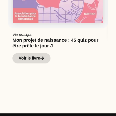
Vie pratique
Mon projet de naissance : 45 quiz pour
être prête le jour J
Cu
Hi
Voir le livre
d