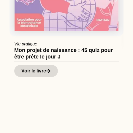
Vie pratique
Mon projet de naissance : 45 quiz pour
être prête le jour J
Cu
Hi
Voir le livre
d