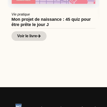
Vie pratique
Mon projet de naissance : 45 quiz pour
être prête le jour J
Cu
Hi
Voir le livre
d