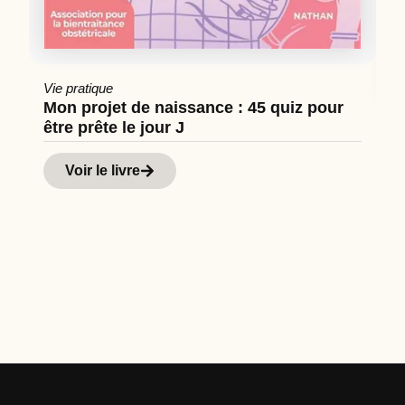
Vie pratique
Mon projet de naissance : 45 quiz pour
être prête le jour J
Cu
Hi
Voir le livre
d