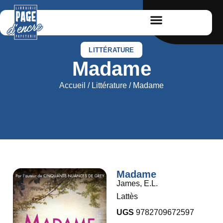
LITTÉRATURE
Madame
Accueil
/
Littérature
/ Madame
Madame
James, E.L.
Lattès
UGS
9782709672597