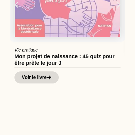
Vie pratique
Mon projet de naissance : 45 quiz pour
être prête le jour J
Cu
Hi
Voir le livre
d