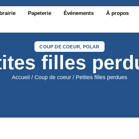
brairie
Papeterie
Événements
À propos
COUP DE COEUR
,
POLAR
ites filles per
Accueil
/
Coup de coeur
/ Petites filles perdues