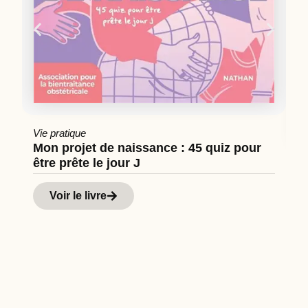
Vie pratique
Mon projet de naissance : 45 quiz pour
être prête le jour J
Cu
Hi
Voir le livre
d