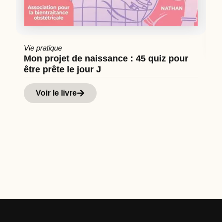
Vie pratique
Mon projet de naissance : 45 quiz pour
être prête le jour J
Cu
Hi
Voir le livre
d