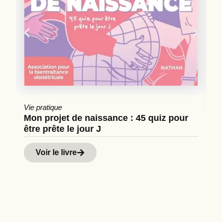
Vie pratique
Mon projet de naissance : 45 quiz pour
être prête le jour J
Cu
Hi
Voir le livre
d