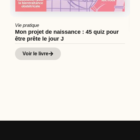
Vie pratique
Mon projet de naissance : 45 quiz pour
être prête le jour J
Cu
Hi
Voir le livre
d