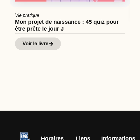
Vie pratique
Mon projet de naissance : 45 quiz pour
être prête le jour J
Cu
Hi
Voir le livre
d
Horaires
Liens
Informations