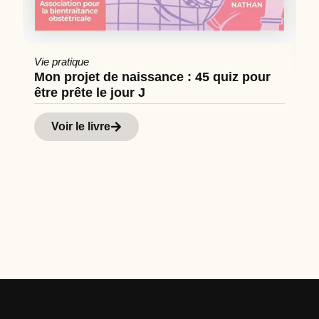
Vie pratique
Mon projet de naissance : 45 quiz pour
être prête le jour J
Cu
Hi
Voir le livre
d