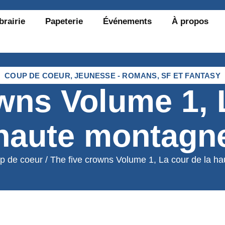
brairie
Papeterie
Événements
À propos
COUP DE COEUR
,
JEUNESSE - ROMANS
,
SF ET FANTASY
wns Volume 1, 
haute montagn
p de coeur
/ The five crowns Volume 1, La cour de la h