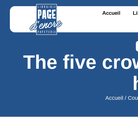
Accueil
Li
The five cro
Accueil
/
Cou