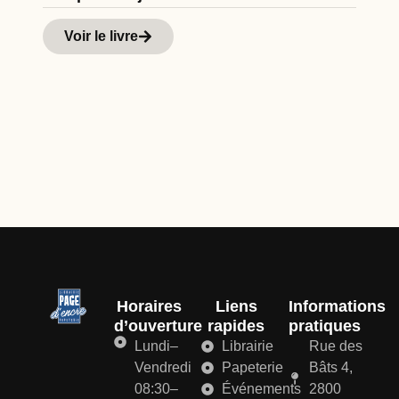
Cu
Hi
Voir le livre
d
Horaires
Liens
Informations
d’ouverture
rapides
pratiques
Lundi–
Librairie
Rue des
Vendredi
Papeterie
Bâts 4,
08:30–
Événements
2800