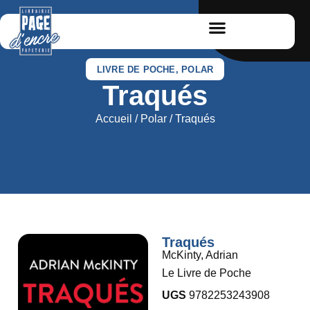
LIVRE DE POCHE
,
POLAR
Traqués
Accueil
/
Polar
/ Traqués
Traqués
McKinty, Adrian
Le Livre de Poche
UGS
9782253243908