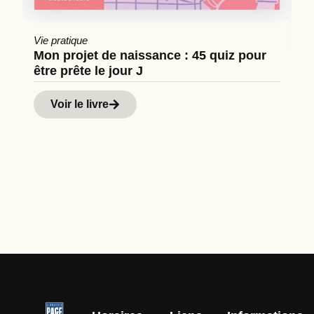
Vie pratique
Mon projet de naissance : 45 quiz pour
être prête le jour J
Cu
Hi
Voir le livre
d