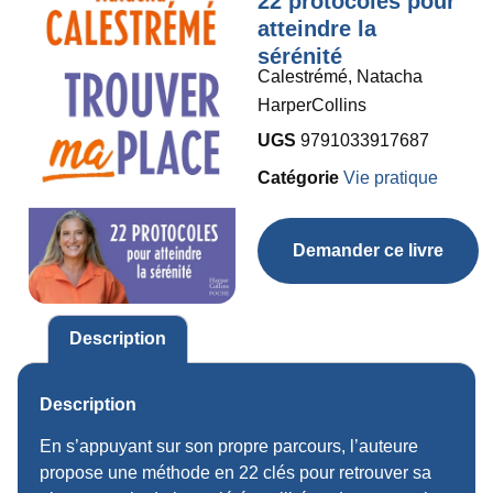
22 protocoles pour
atteindre la
sérénité
Calestrémé, Natacha
HarperCollins
UGS
9791033917687
Catégorie
Vie pratique
Demander ce livre
Description
Description
En s’appuyant sur son propre parcours, l’auteure
propose une méthode en 22 clés pour retrouver sa