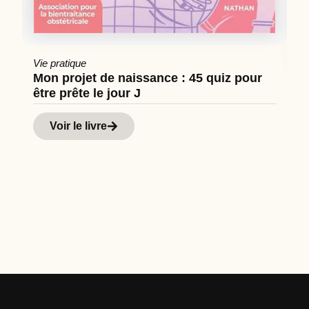
Vie pratique
Mon projet de naissance : 45 quiz pour
être prête le jour J
Cu
Hi
Voir le livre
d