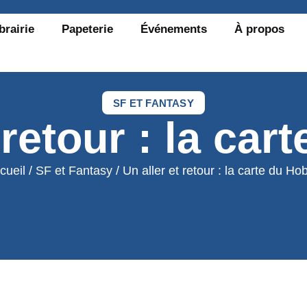
brairie
Papeterie
Événements
À propos
SF ET FANTASY
 retour : la car
cueil
/
SF et Fantasy
/ Un aller et retour : la carte du Hob