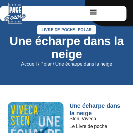
LIVRE DE POCHE
,
POLAR
Une écharpe dans la
neige
Accueil
/
Polar
/ Une écharpe dans la neige
Une écharpe dans
la neige
Sten, Viveca
Le Livre de poche