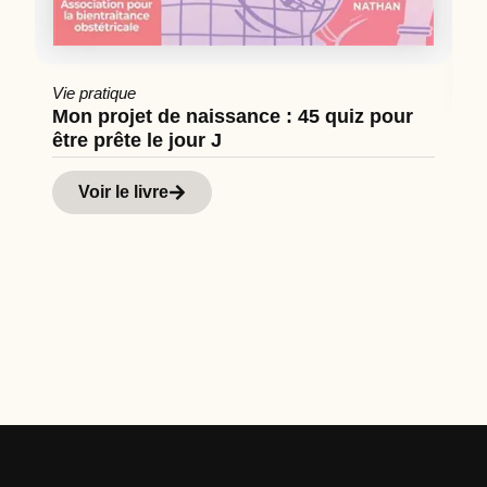
Vie pratique
Mon projet de naissance : 45 quiz pour
être prête le jour J
Cu
Hi
Voir le livre
d