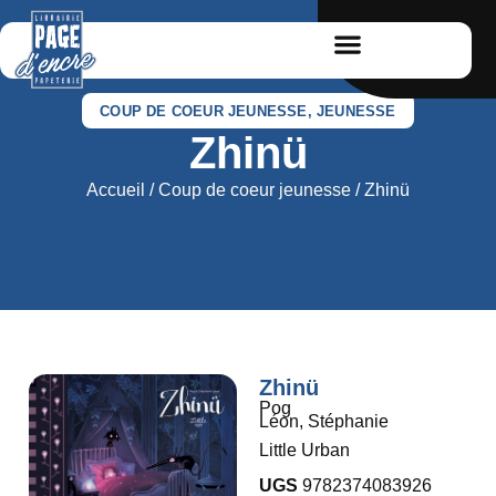
COUP DE COEUR JEUNESSE
,
JEUNESSE
Zhinü
Accueil
/
Coup de coeur jeunesse
/ Zhinü
Zhinü
Pog
Léon, Stéphanie
Little Urban
UGS
9782374083926