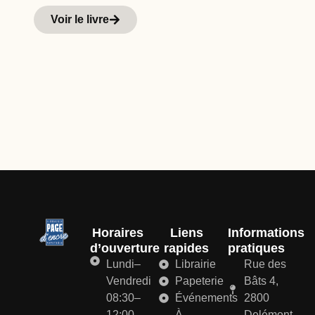
Hi
Voir le livre
d
Horaires
Liens
Informations
d’ouverture
rapides
pratiques
Lundi–
Librairie
Rue des
Vendredi
Papeterie
Bâts 4,
08:30–
Événements
2800
12:00
À
Delémont