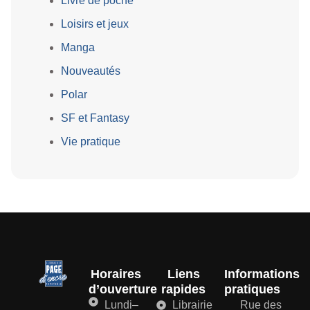
Livre de poche
Loisirs et jeux
Manga
Nouveautés
Polar
SF et Fantasy
Vie pratique
Horaires
Liens
Informations
d’ouverture
rapides
pratiques
Lundi–
Librairie
Rue des