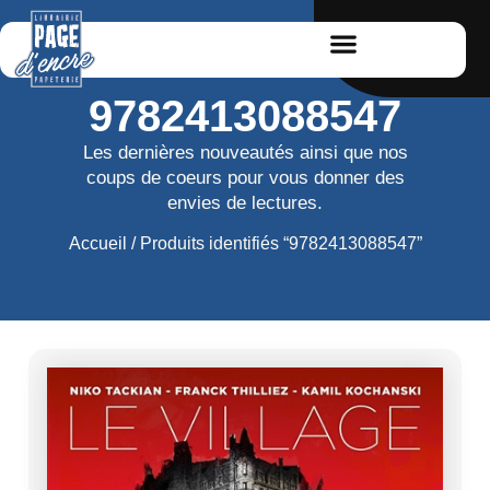
9782413088547
Les dernières nouveautés ainsi que nos
coups de coeurs pour vous donner des
envies de lectures.
Accueil
/ Produits identifiés “9782413088547”