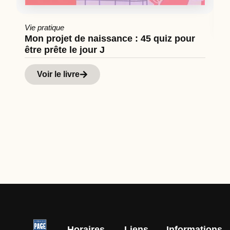
Vie pratique
Mon projet de naissance : 45 quiz pour
être prête le jour J
Cu
Hi
Voir le livre
d
Horaires
Liens
Informations