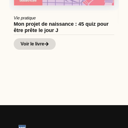
Vie pratique
Mon projet de naissance : 45 quiz pour
être prête le jour J
Cu
Hi
Voir le livre
d